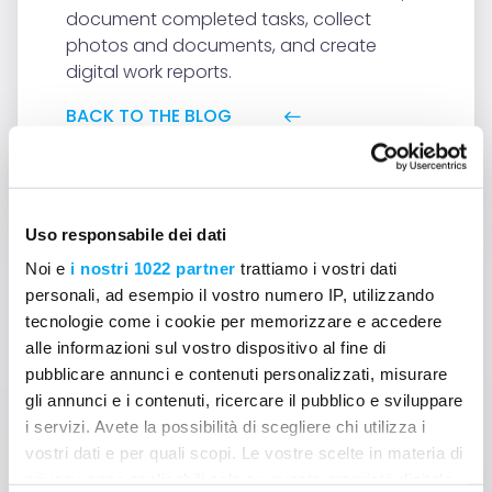
document completed tasks, collect
photos and documents, and create
digital work reports.
BACK TO THE BLOG
Uso responsabile dei dati
Noi e
i nostri 1022 partner
trattiamo i vostri dati
personali, ad esempio il vostro numero IP, utilizzando
tecnologie come i cookie per memorizzare e accedere
Can't find answers to your
alle informazioni sul vostro dispositivo al fine di
question?
pubblicare annunci e contenuti personalizzati, misurare
gli annunci e i contenuti, ricercare il pubblico e sviluppare
Contact us
i servizi. Avete la possibilità di scegliere chi utilizza i
vostri dati e per quali scopi. Le vostre scelte in materia di
privacy sono applicabili solo su questa proprietà digitale