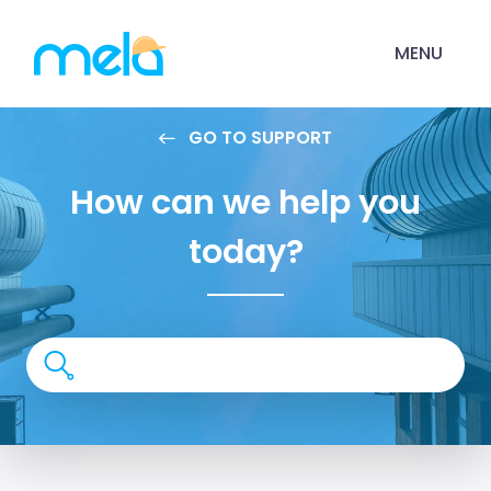
MENU
GO TO SUPPORT
How can we help you
today?