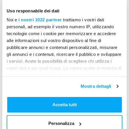
utilizzare l’analisi dei costi per pianificare meglio
le risorse e migliorare l’efficienza.
Uso responsabile dei dati
Noi e
i nostri 1022 partner
trattiamo i vostri dati
Benefici operativi per le imprese
personali, ad esempio il vostro numero IP, utilizzando
Controllo accurato dei costi
: Monitora le spese
tecnologie come i cookie per memorizzare e accedere
in tempo reale per evitare sorprese e garantire il
alle informazioni sul vostro dispositivo al fine di
rispetto del budget.
pubblicare annunci e contenuti personalizzati, misurare
gli annunci e i contenuti, ricercare il pubblico e sviluppare
Decisioni basate su dati concreti
: Utilizza
i servizi. Avete la possibilità di scegliere chi utilizza i
l’analisi dei costi per prendere decisioni
vostri dati e per quali scopi. Le vostre scelte in materia di
strategiche informate.
privacy sono applicabili solo su questa proprietà digitale
in cui avete effettuato le vostre scelte. È possibile
Efficienza operativa migliorata
: Ottimizza
Mostra dettagli
modificare o revocare il proprio consenso in qualsiasi
l’allocazione delle risorse e riduci gli sprechi
momento dalla Dichiarazione sui cookie o facendo clic
grazie a dati precisi.
sull'icona di attivazione della privacy.
Accetta tutti
TRY FOR FREE!
Con il tuo consenso, vorremmo anche:
Personalizza
raccogliere informazioni sulla tua posizione