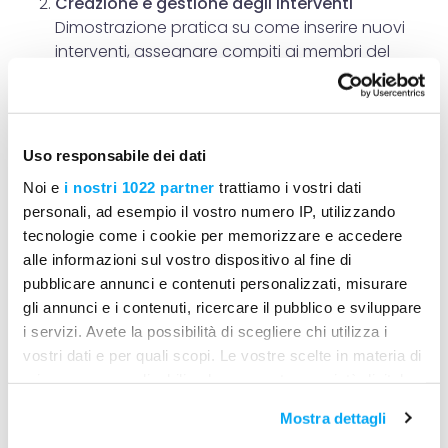
Creazione e gestione degli interventi
Dimostrazione pratica su come inserire nuovi
interventi, assegnare compiti ai membri del
team, impostare scadenze e priorità, e
monitorare lo stato di avanzamento.
Integrazione con altre funzionalità di Mela
Uso responsabile dei dati
Works
Illustrazione di come il Calendario si integra con
Noi e
i nostri 1022 partner
trattiamo i vostri dati
altre funzioni della piattaforma, come la
personali, ad esempio il vostro numero IP, utilizzando
gestione delle presenze, la registrazione delle
tecnologie come i cookie per memorizzare e accedere
attività e la reportistica, per offrire una visione
alle informazioni sul vostro dispositivo al fine di
completa e aggiornata dello stato del cantiere.
pubblicare annunci e contenuti personalizzati, misurare
gli annunci e i contenuti, ricercare il pubblico e sviluppare
Benefici operativi per le imprese
i servizi. Avete la possibilità di scegliere chi utilizza i
vostri dati e per quali scopi. Le vostre scelte in materia di
Maggiore trasparenza e controllo sulle
privacy sono applicabili solo su questa proprietà digitale
attività programmate
in cui avete effettuato le vostre scelte. È possibile
Mostra dettagli
Ottimizzazione dell'uso delle risorse e del
modificare o revocare il proprio consenso in qualsiasi